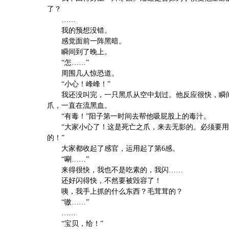
了？
……
我的预想没错。
感觉面前一阵黑暗。
瞬间到了晚上。
“怎……”
周围几人惊恐道。
“小心！峰峰！”
我还没叫完，一只黑爪从空中划过。他反应很快，瞬间
爪，一直在流黑血。
“有毒！”阳子第一时间去帮他吸屁股上的毒汁。
“大家小心了！这是死亡之爪，来去无影的。必须要用
的！”
大家都收起了感官，运用起了第6感。
“唰……”
来得很快，我也不是吃素的，我闪……
还好闪得快，不然要被毁容了！
咦，我手上抓的什么东西？毛茸茸的？
“嗷……”
……
“宝贝，给！”