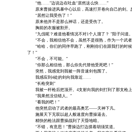
“他……”边说边在吐血“居然这么快……”
原来曹操进风暴中心以后，高速打开卷向自己的剑。反
“居然让我受伤了！”
原来他并不是那么神话，还是受伤了。
胸前的衣服被割开。
“九伐呢？难道他看情况不对1个人溜了？ ”阳子问道
“不会，我相信他不会，虽然不是很熟，作为一个武者
“哈哈，你们的同伴早跑了，刚刚你们在跟我打的时候
了！”
“不会，不可能。”
“你那么相信他，那么你先代替他受死吧！”
突然，我感觉到我被一阵音速剑包围了。
我感应到4处的剑向我靠近……
“长枪突刺”
我被一杆枪后把顶开。4支射向我的剑打到了那支枪
“我果然没信错人。”
“看我的吧！”
他突然启动了武者的最高奥艺——天神下凡。
施展天下无双以超人般速度向曹操逼去。
精快的枪法跟曹操战到了天昏地暗。
“不错，有意思！”曹操边打边摸着胡须笑道。