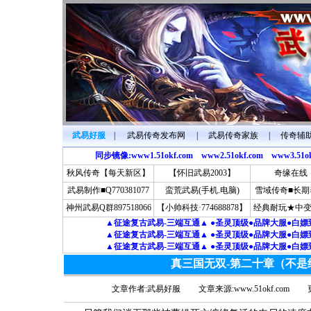
武易好服
|
武易传奇发布网
|
武易传奇家族
|
传奇辅
同步镜像:www1.51okf.com
www2.51okf.com
www3.51o
秋风传奇【每天新区】
【怀旧武易2003】
奇缘在线
武易制作■Q770381077
蛮荒武易(手机.电脑)
雪域传奇■长期
神州武易Q群897518066
【小帅科技·774688878】
经典耐玩★中
▲征途复古武易-三端互通▲ ●圣灵顶级●品牌大服●白嫖
▲征途复古武易-三端互通▲ ●圣灵顶级●品牌大服●白嫖
▲征途复古武易-三端互通▲ ●圣灵顶级●品牌大服●白嫖
真三国无双-第二十章（不是
文章作者:武易好服
文章来源:www.51okf.com