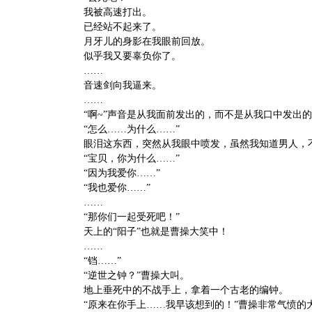
我被高速打出。
已经站不起来了。
月牙儿的身影在我眼前回放。
似乎我又要辜负你了。
……
音速剑向我逼来。
……
“啊~”声音是从我面前发出的，而不是从我口中发出的
“怎么……为什么……”
眼泪这东西，突然从我眼中喷发，虽然我知道男人，
“宝贝，你为什么……”
“因为我爱你……”
“我也爱你……”
……
“那你们一起受死吧！”
天上的“阳子”也就是曹操大笑中！
……
“铛……”
“逆世之钟？”曹操大叫。
地上垂死中的不战手上，拿着一个古老的编钟。
“原来在你手上……我早该想到的！”曹操非常气愤的