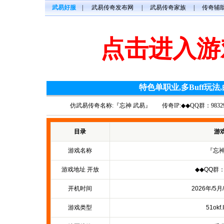
武易好服
|
武易传奇发布网
|
武易传奇家族
|
传奇辅
点击进入游
特色单职业,多Buff玩法
仿武易传奇名称:『忘神 武易』
传奇IP:◆◆QQ群：98329
目录
游
游戏名称
『忘神
游戏地址 开放
◆◆QQ群：9
开机时间
2026年/5月
游戏类型
51okf