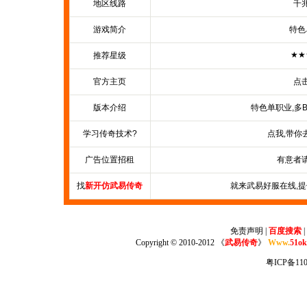
地区线路
千
游戏简介
特色
★★
推荐星级
官方主页
点
版本介绍
特色单职业,多B
学习传奇技术?
点我,带你
广告位置招租
有意者
找
新开仿武易传奇
就来武易好服在线,
免责声明
|
百度搜索
|
Copyright © 2010-2012 《
武易传奇
》
Www.
51ok
粤ICP备110