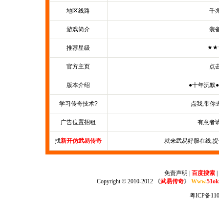
地区线路
千
游戏简介
装
★★
推荐星级
官方主页
点
版本介绍
●十年沉默●
学习传奇技术?
点我,带你
广告位置招租
有意者
找
新开仿武易传奇
就来武易好服在线,
免责声明
|
百度搜索
|
Copyright © 2010-2012 《
武易传奇
》
Www.
51ok
粤ICP备110