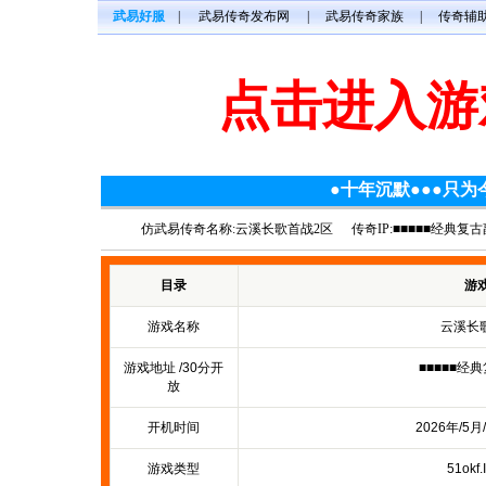
武易好服
|
武易传奇发布网
|
武易传奇家族
|
传奇辅
点击进入游
●十年沉默●●●只为
仿武易传奇名称:云溪长歌首战2区
传奇IP:■■■■■经典复
目录
游
游戏名称
云溪长
游戏地址 /30分开
■■■■■经
放
开机时间
2026年/5月
游戏类型
51okf