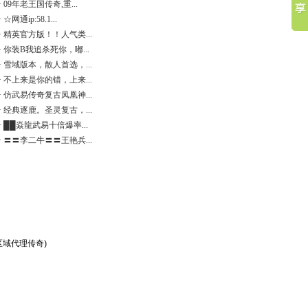
·
09年老王国传奇,重...
·
☆网通ip:58.1...
·
精英官方版！！人气类...
·
你装B我追杀死你，嘟...
·
雪域版本，散人首选，...
·
不上来是你的错，上来...
·
仿武易传奇复古凤凰神...
·
经典逐鹿。圣灵复古，...
·
██焱龍武易十倍爆率...
·
〓〓李二牛〓〓王艳兵...
区域代理传奇
)