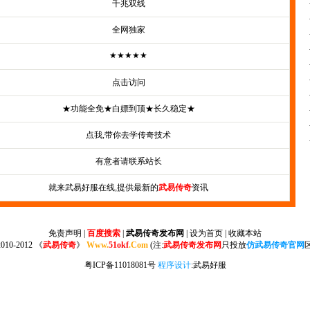
千兆双线
全网独家
★★★★★
点击访问
★功能全免★白嫖到顶★长久稳定★
点我,带你去学传奇技术
有意者请联系站长
就来武易好服在线,提供最新的
武易传奇
资讯
免责声明
|
百度搜索
|
武易传奇发布网
| 设为首页
|
收藏本站
2010-2012 《
武易传奇
》
Www.
51okf
.Com
(注:
武易传奇发布网
只投放
仿武易传奇官网
粤ICP备11018081号
程序设计
:
武易好服