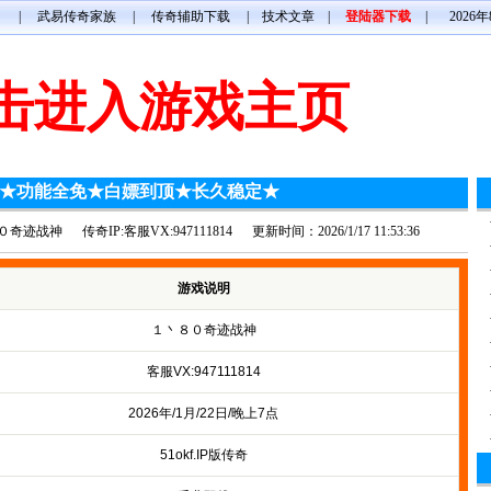
网
|
武易传奇家族
|
传奇辅助下载
|
技术文章
|
登陆器下载
|
2026
击进入游戏主页
★功能全免★白嫖到顶★长久稳定★
０奇迹战神
传奇IP:客服VX:947111814
更新时间：2026/1/17 11:53:36
游戏说明
１丶８０奇迹战神
客服VX:947111814
2026年/1月/22日/晚上7点
51okf.IP版传奇